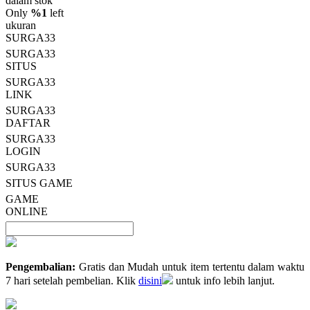
dalam stok
rata.
Only
%1
left
Read
ukuran
13
SURGA33
Reviews.
SURGA33
Tautan
halaman
SITUS
yang
SURGA33
sama.
LINK
SURGA33
DAFTAR
SURGA33
LOGIN
SURGA33
SITUS GAME
GAME
ONLINE
Pengembalian:
Gratis dan Mudah untuk item tertentu dalam waktu
7 hari setelah pembelian. Klik
disini
untuk info lebih lanjut.