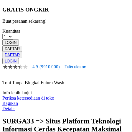
GRATIS ONGKIR
Buat pesanan sekarang!
Kuantitas
LOGIN
DAFTAR
DAFTAR
LOGIN
4.9
(9910.000)
Tulis ulasan
4.9
dari
5
Topi Tanpa Bingkai Futura Wash
bintang,
nilai
rating
Info lebih lanjut
rata-
Periksa ketersediaan di toko
rata.
Bagikan
Read
Details
13
Reviews.
SURGA33 => Situs Platform Teknologi
Tautan
halaman
Informasi Cerdas Kecepatan Maksimal
yang