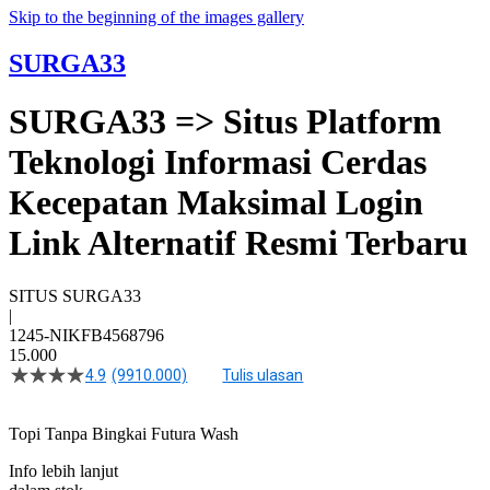
Skip to the beginning of the images gallery
SURGA33
SURGA33 => Situs Platform
Teknologi Informasi Cerdas
Kecepatan Maksimal Login
Link Alternatif Resmi Terbaru
SITUS SURGA33
|
1245-NIKFB4568796
15.000
4.9
(9910.000)
Tulis ulasan
4.5
dari
5
Topi Tanpa Bingkai Futura Wash
bintang,
nilai
rating
Info lebih lanjut
rata-